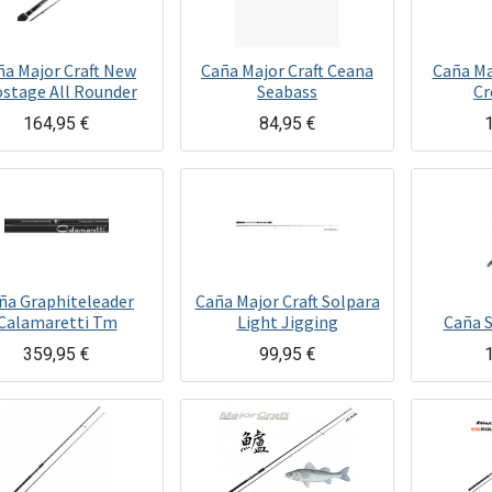
ña Major Craft New
Caña Major Craft Ceana
Caña Maj
ostage All Rounder
Seabass
Cr
164,95
€
84,95
€
ña Graphiteleader
Caña Major Craft Solpara
Calamaretti Tm
Light Jigging
Caña 
359,95
€
99,95
€