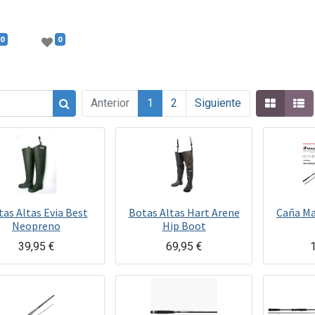
0
0
Anterior
1
2
Siguiente
as Altas Evia Best
Botas Altas Hart Arene
Caña Maj
Neopreno
Hip Boot
39,95
€
69,95
€