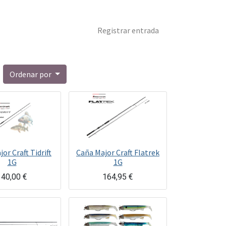
Registrar entrada
Ordenar por
or Craft Tidrift
Caña Major Craft Flatrek
1G
1G
140,00
€
164,95
€