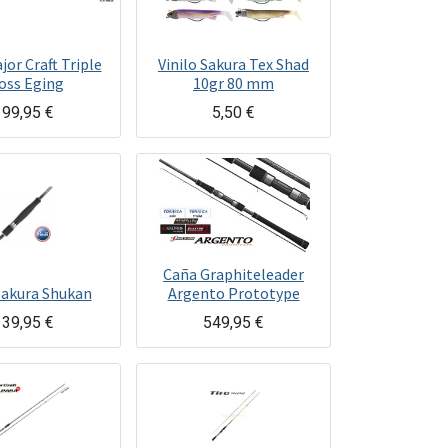
or Craft Triple
Vinilo Sakura Tex Shad
oss Eging
10gr 80 mm
199,95
€
5,50
€
Caña Graphiteleader
Sakura Shukan
Argento Prototype
139,95
€
549,95
€