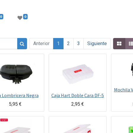
0
0
Anterior
1
2
3
Siguiente
Mochila V
a Lombricera Negra
Caja Hart Doble Cara DF-5
5,95
€
2,95
€