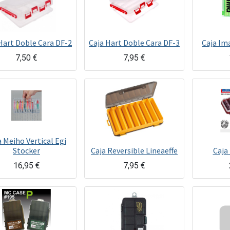
Hart Doble Cara DF-2
Caja Hart Doble Cara DF-3
Caja Ima
7,50
€
7,95
€
a Meiho Vertical Egi
Stocker
Caja Reversible Lineaeffe
Caja
16,95
€
7,95
€