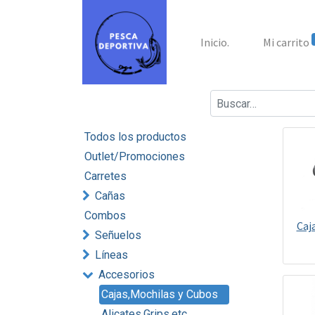
Inicio.
Mi carrito
Todos los productos
Outlet/Promociones
Carretes
Cañas
Combos
Caj
Señuelos
Líneas
Accesorios
Cajas,Mochilas y Cubos
Alicates,Grips,etc.