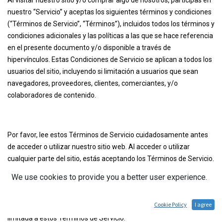
Al visitar nuestro sitio y/o comprar algo de nosotros, participas en
nuestro “Servicio” y aceptas los siguientes términos y condiciones
(“Términos de Servicio”, “Términos”), incluidos todos los términos y
condiciones adicionales y las políticas a las que se hace referencia
en el presente documento y/o disponible a través de
hipervínculos. Estas Condiciones de Servicio se aplican a todos los
usuarios del sitio, incluyendo si limitación a usuarios que sean
navegadores, proveedores, clientes, comerciantes, y/o
colaboradores de contenido.
Por favor, lee estos Términos de Servicio cuidadosamente antes
de acceder o utilizar nuestro sitio web. Al acceder o utilizar
cualquier parte del sitio, estás aceptando los Términos de Servicio.
Si no estás de acuerdo con todos los términos y condiciones de
We use cookies to provide you a better user experience.
este acuerdo, entonces no deberías acceder a la página web o
usar cualquiera de los servicios. Si las Términos de Servicio son
Cookie Policy
I agree
considerados una oferta, la aceptación está expresamente
limitada a estos Términos de Servicio.