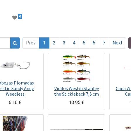
0
Prev
1
2
3
4
5
6
7
Next
abezas Plomadas
estin Sandy Andy
Vinilos Westin Stanley
Caña Wi
Weedless
the Stickleback 7,5 cm
Ca
6.10
€
13.95
€