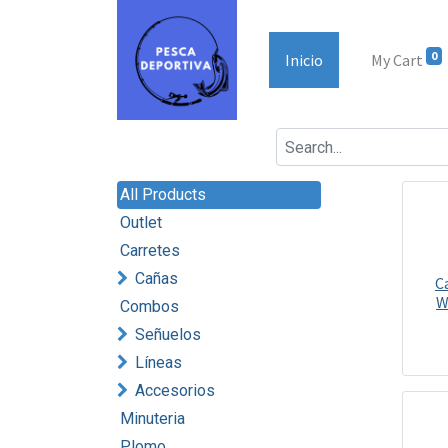
0
Inicio
My Cart
All Products
Outlet
Carretes
Cañas
C
W
Combos
Señuelos
Líneas
Accesorios
Minuteria
Plomo