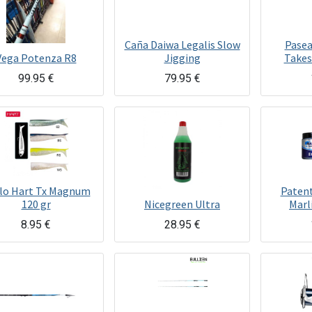
Caña Daiwa Legalis Slow
Pasea
Vega Potenza R8
Jigging
Takes
99.95
€
79.95
€
ilo Hart Tx Magnum
Patent
120 gr
Nicegreen Ultra
Marl
8.95
€
28.95
€