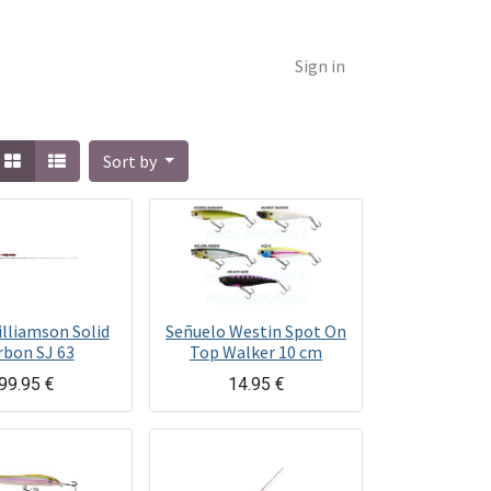
Sign in
Sort by
lliamson Solid
Señuelo Westin Spot On
rbon SJ 63
Top Walker 10 cm
99.95
€
14.95
€