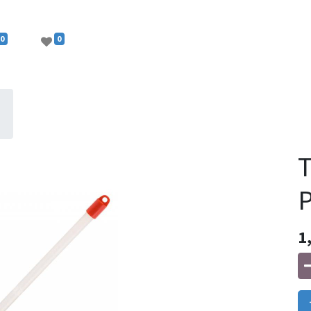
0
0
T
1