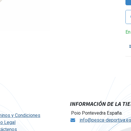
En
INFORMACIÓN DE LA TI
Poio Pontevedra España.
minos y Condiciones
info@pesca-deportiva.e
so Legal
táctenos