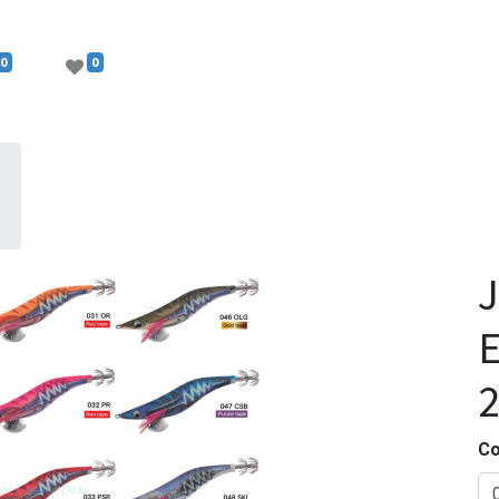
0
0
J
E
2
Co