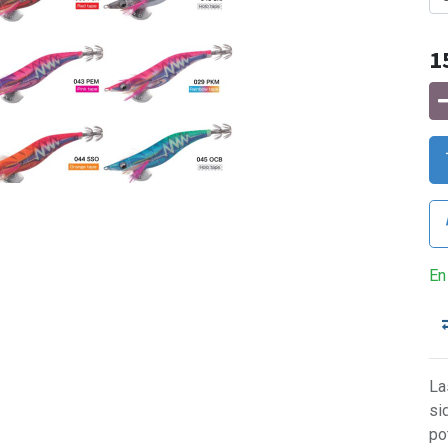
1
En
La
si
po