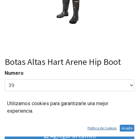
Botas Altas Hart Arene Hip Boot
Numero
Utilizamos cookies para garantizarle una mejor
69,95
€
experiencia.
Política de Cookies
Acepto
Agregar al carrito